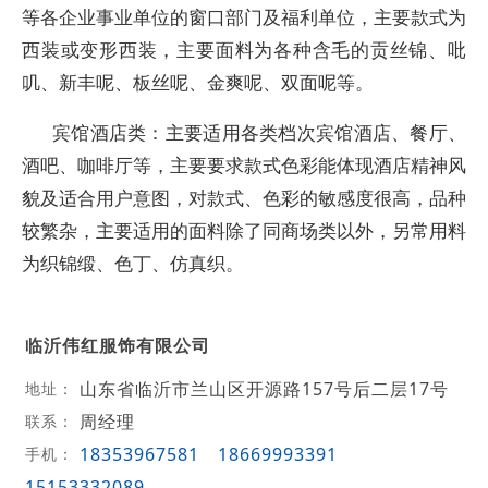
等各企业事业单位的窗口部门及福利单位，主要款式为
西装或变形西装，主要面料为各种含毛的贡丝锦、吡
叽、新丰呢、板丝呢、金爽呢、双面呢等。
宾馆酒店类：主要适用各类档次宾馆酒店、餐厅、
酒吧、咖啡厅等，主要要求款式色彩能体现酒店精神风
貌及适合用户意图，对款式、色彩的敏感度很高，品种
较繁杂，主要适用的面料除了同商场类以外，另常用料
为织锦缎、色丁、仿真织。
临沂伟红服饰有限公司
山东省临沂市兰山区开源路157号后二层17号
地址：
周经理
联系：
18353967581
18669993391
手机：
15153332089