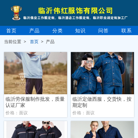
首页
产品
分类
知识
问答
联系
当前位置 >
首页
> 产品
临沂劳保服制作批发，质量
临沂定做西服，交货快，按
认证厂家
期定制
价格：面议
价格：面议